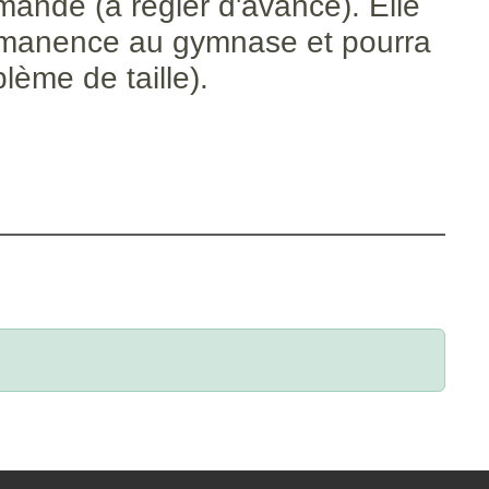
ande (à régler d'avance). Elle
ermanence au gymnase et pourra
ème de taille).