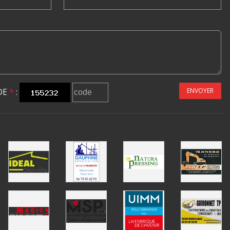
DE
*
:
ENVOYER