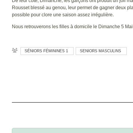
De leur côté, Dimanche, les garçons ont produit un joli ma
Rousset blessé au genou, leur permet de gagner deux plac
possible pour clore une saison assez irrégulière.
Nous retrouverons les filles à domicile le Dimanche 5 Mai
SÉNIORS FÉMININES 1
SENIORS MASCULINS