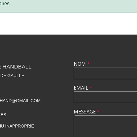
ires.
NOM
*
E HANDBALL
 DE GAULLE
EMAIL
*
BHAND@GMAIL.COM
MESSAGE
*
LES
U INAPPROPRIÉ