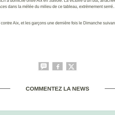
tch à domicile ontre Aix en Savoie. La victoire d'un but, arraché
es dans la mélée du milieu de ce tableau, extrèmement serré. 
 contre Aix, et les garçons une dernière fois le Dimanche suiv
COMMENTEZ LA NEWS