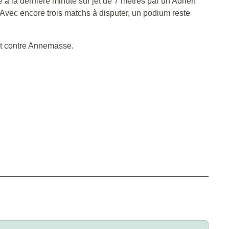
e à la dernière minute sur jet de 7 mètres par un Adrien
Avec encore trois matchs à disputer, un podium reste
ant contre Annemasse.