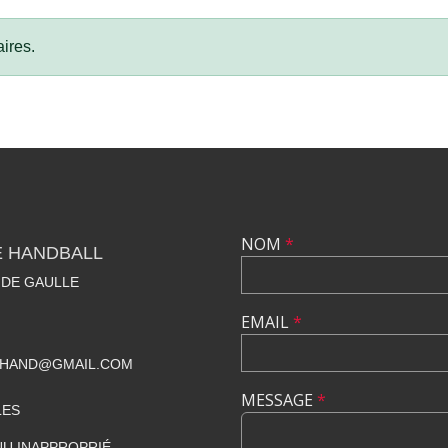
ires.
NOM
*
E HANDBALL
 DE GAULLE
EMAIL
*
BHAND@GMAIL.COM
MESSAGE
*
LES
U INAPPROPRIÉ