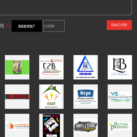
DE
*
:
ENVOYER