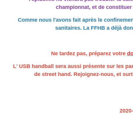
championnat, et de constituer 
Comme nous l'avons fait après le confinemen
sanitaires. La FFHB a déjà don
Ne tardez pas, préparez votre
do
L' USB handball sera aussi présente sur les p
de street hand. Rejoignez-nous, et su
2020-