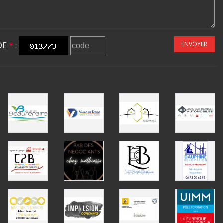
DE
*
:
ENVOYER