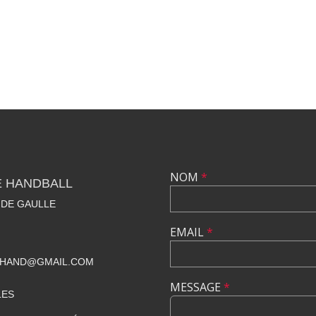
NOM
*
E HANDBALL
 DE GAULLE
EMAIL
*
BHAND@GMAIL.COM
MESSAGE
*
LES