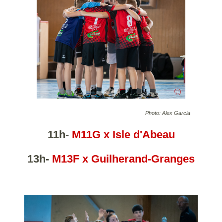
Photo: Alex Garcia
11h-
M11G
x Isle d'Abeau
13h-
M13F
x Guilherand-Granges