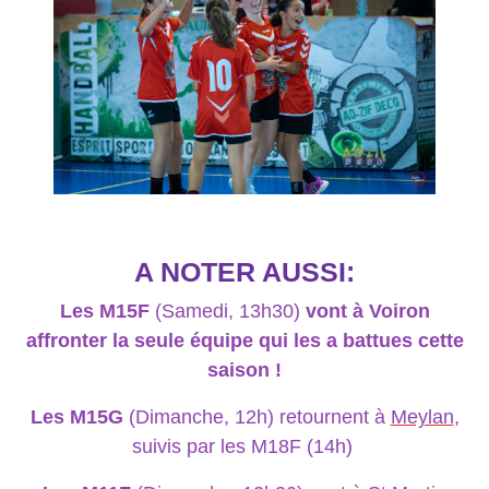
A NOTER AUSSI:
Les M15F
(Samedi, 13h30)
vont à Voiron
affronter la seule équipe qui les a battues cette
saison !
Les M15G
(Dimanche, 12h)
retournent à
Meylan
,
suivis par les M18F
(14h)