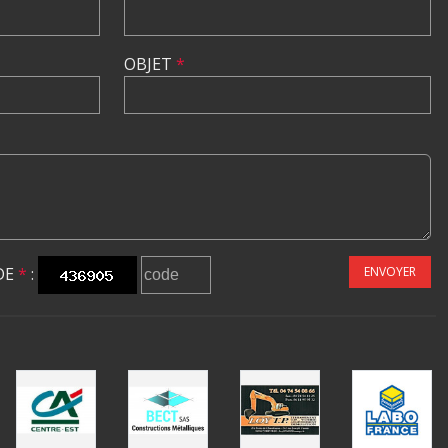
OBJET
*
DE
*
:
ENVOYER