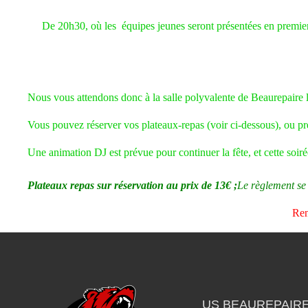
De 20h30, où les équipes jeunes seront présentées en premier,
Nous vous attendons donc à la salle polyvalente de Beaurepaire l
Vous pouvez réserver vos plateaux-repas (voir ci-dessous), ou préfé
Une animation DJ est prévue pour continuer la fête, et cette soi
Plateaux repas sur réservation au prix de 13€ ;
Le règlement se 
Ren
US BEAUREPAIR