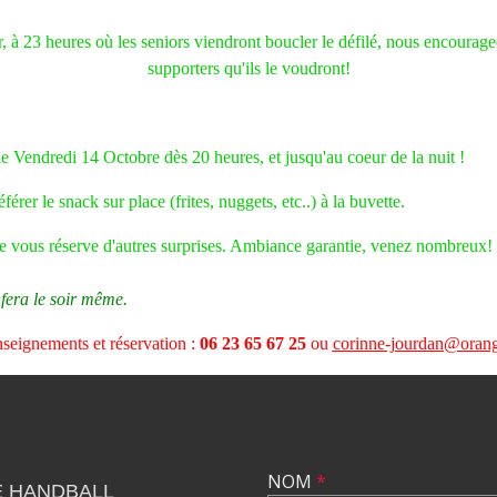
 à 23 heures où les seniors viendront boucler le défilé, nous encourage
supporters qu'ils le voudront!
e Vendredi 14 Octobre dès 20 heures, et jusqu'au coeur de la nuit !
rer le snack sur place (frites, nuggets, etc..) à la buvette.
rée vous réserve d'autres surprises. Ambiance garantie, venez nombreux!
fera le soir même.
seignements et réservation :
06 23 65 67 25
ou
corinne-jourdan@orang
NOM
*
E HANDBALL